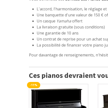
L'accord, l'harmonisation, le réglage et
Une banquette d'une valeur de 150 € of
Un casque
Yamaha
offert
La livraison gratuite (sous conditions)
Une garantie de 10 ans
Un contrat de reprise pour un achat sup
La possibilité de financer votre piano j
Pour davantage de renseignements, n'hési
Ces pianos devraient vou
-11%
Ce
produit
a
plusieurs