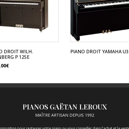
variations.
Les
options
peuvent
être
choisies
sur
O DROIT WILH.
PIANO DROIT YAMAHA U3
la
NBERG P 125E
page
,00
€
du
produit
PIANOS GAËTAN LEROUX
MAÎTRE ARTISAN DEPUIS 1992
isposition pour restaurer votre piano ou vous conseiller dans l'achat et la ve