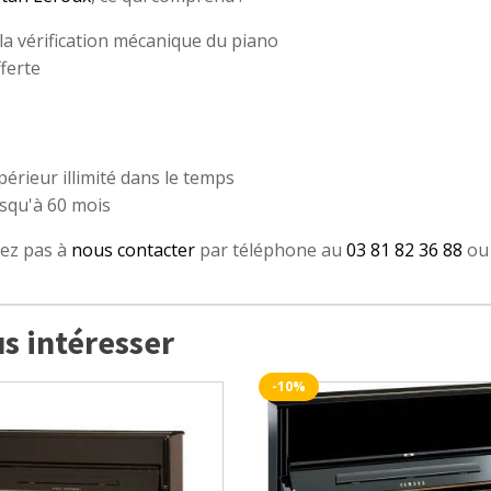
 la vérification mécanique du piano
ferte
érieur illimité dans le temps
usqu'à 60 mois
tez pas à
nous contacter
par téléphone au
03 81 82 36 88
ou 
s intéresser
-10%
Ce
produit
a
plusieurs