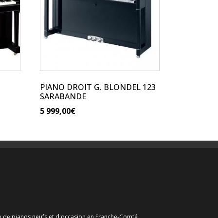
PIANO DROIT G. BLONDEL 123
SARABANDE
5 999,00
€
nte de pianos neufs et d'occasion en Franche-Comté