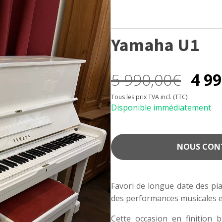
Yamaha U1
5 990,00
€
4 99
Le
Le
Tous les prix TVA incl. (TTC)
Disponible immédiatement
prix
prix
initial
actuel
NOUS CONTA
était :
est :
Favori de longue date des pi
5
4
des performances musicales 
990,00€.
990,00€.
Cette occasion en finition b