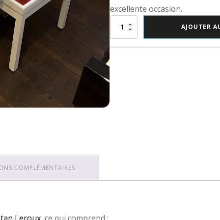
excellente occasion.
quantité
AJOUTER A
de
Yamaha
U1
ONS COMPLÉMENTAIRES
ëtan Leroux
, ce qui comprend :