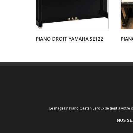
options
optio
peuvent
peuv
être
être
choisies
chois
sur
sur
PIANO DROIT YAMAHA SE122
PIAN
la
la
page
page
du
du
produit
produ
Le magasin Piano Gaëtan Leroux se tient à votre d
NOS SE