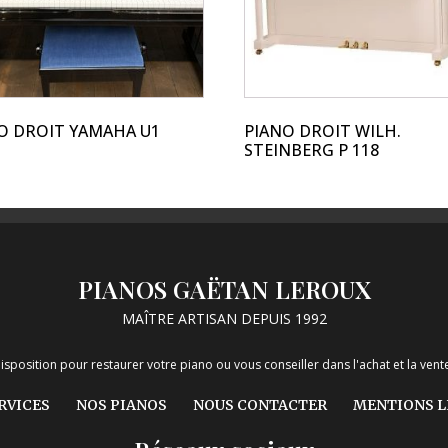
ns
ent
ies
O DROIT YAMAHA U1
PIANO DROIT WILH.
STEINBERG P 118
it
PIANOS GAËTAN LEROUX
MAÎTRE ARTISAN DEPUIS 1992
isposition pour restaurer votre piano ou vous conseiller dans l'achat et la ve
RVICES
NOS PIANOS
NOUS CONTACTER
MENTIONS L