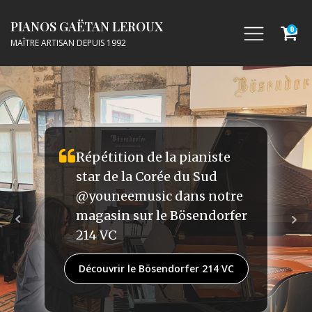
PIANOS GAËTAN LEROUX
0
MAÎTRE ARTISAN DEPUIS 1992
Maître artisans depuis 1992,
Répétition de la pianiste
Gaëtan Leroux restaure,
star de la Corée du Sud
prépare, entretient et
@youneemusic dans notre
accorde les pianos. Avec ses
magasin sur le Bösendorfer
équipes, il vous
214 VC
accompagnera dans le choix
de votre piano.
Découvrir le Bösendorfer 214 VC
Maison Pianos Gaëtan Leroux