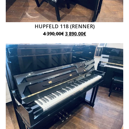
HUPFELD 118 (RENNER)
Le
Le
4 390,00
€
3 890,00
€
prix
prix
initial
actuel
était :
est :
4
3
390,00€.
890,00€.