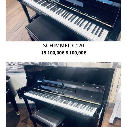
SCHIMMEL C120
Le
Le
19 100,00
€
8 100,00
€
prix
prix
initial
actuel
était :
est :
19
8
100,00€.
100,00€.