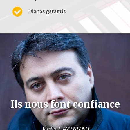
Nos engagements
La garantie qualité d'un maître-
artisan
Facilités de paiement de 10 à 36
mensualités
Livraisons et accords gratuits
Contrat de reprise pour un achat
supérieur