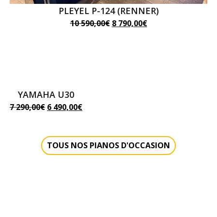
PLEYEL P-124 (RENNER)
Le
Le
10 590,00
€
8 790,00
€
prix
prix
initial
actuel
était :
est :
10
8
590,00€.
790,00€.