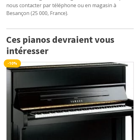
nous contacter par téléphone ou en magasin à
Besançon (25 000, France).
Ces pianos devraient vous
intéresser
-10%
Ce
produit
a
plusieurs
variations.
Les
options
peuvent
être
choisies