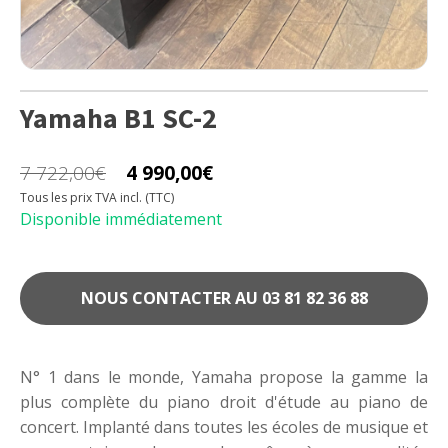
Yamaha B1 SC-2
7 722,00
€
4 990,00
€
Le
Le
Tous les prix TVA incl. (TTC)
prix
prix
Disponible immédiatement
initial
actuel
était :
est :
NOUS CONTACTER AU 03 81 82 36 88
7
4
722,00€.
990,00€.
N° 1 dans le monde, Yamaha propose la gamme la
plus complète du piano droit d'étude au piano de
concert. Implanté dans toutes les écoles de musique et