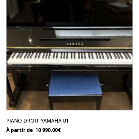
a
plusieurs
variations.
Les
options
peuvent
être
choisies
sur
la
page
du
produit
PIANO DROIT YAMAHA U1
À partir de
10 990,00
€