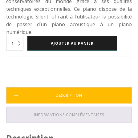
conservatoires du monde grâce à ses qualités
techniques exceptionnelles. Ce piano dispose de la
technologie Silent, offrant à l’utilisateur la possibilité
de passer d’un piano acoustique à un piano
numérique.
quantité
AJOUTER AU PANIER
de
Yamaha
B1
SC-
2
DESCRIPTION
INFORMATIONS COMPLÉMENTAIRES
Description