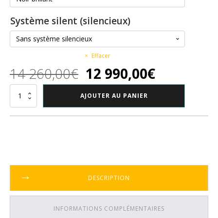
Système silent (silencieux)
Effacer
Le
Le
14 260,00
€
12 990,00
€
prix
prix
quantité
AJOUTER AU PANIER
de
initial
actuel
Piano
droit
Yamaha
était :
est :
U3
14
12
260,00€.
990,00€.
DESCRIPTION
INFORMATIONS COMPLÉMENTAIRES