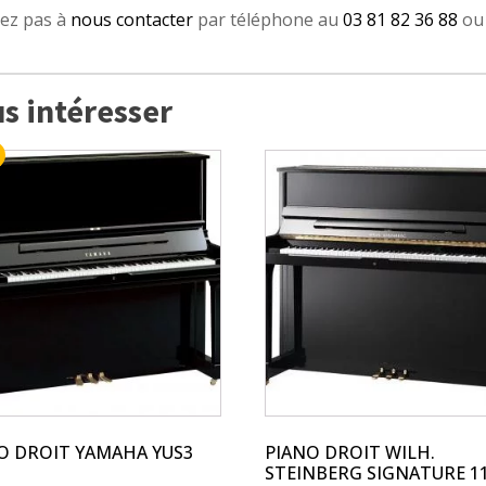
tez pas à
nous contacter
par téléphone au
03 81 82 36 88
ou 
s intéresser
it
eurs
ions.
ns
ent
ies
O DROIT YAMAHA YUS3
PIANO DROIT WILH.
STEINBERG SIGNATURE 1