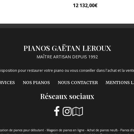
12 132,00
€
it
PIANOS GAËTAN LEROUX
MAÎTRE ARTISAN DEPUIS 1992
isposition pour restaurer votre piano ou vous conseiller dans l'achat et la ve
RVICES
NOS PIANOS
NOUS CONTACTER
MENTIONS L
Réseaux sociaux
ocation de pianos pour débutant - Magasin de pianos en ligne - Achat de pianos neufs - Pianos d'o