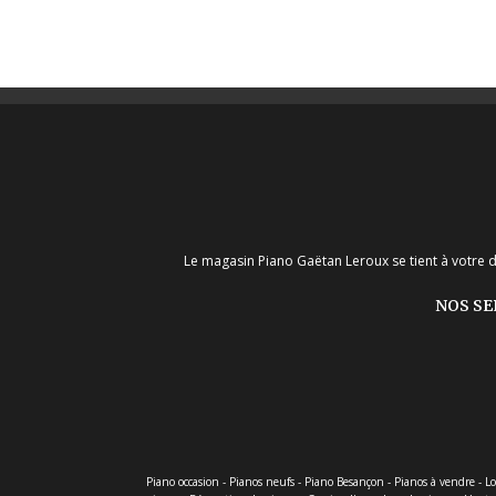
page
page
du
du
produit
produ
Le magasin Piano Gaëtan Leroux se tient à votre d
NOS SE
Piano occasion - Pianos neufs - Piano Besançon - Pianos à vendre - L