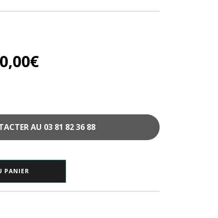
0,00
€
CTER AU 03 81 82 36 88
U PANIER