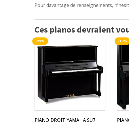
Pour davantage de renseignements, n'hési
Ces pianos devraient vou
-11%
-10%
Ce
Ce
produit
produ
a
a
plusieurs
plusi
variations.
variat
Les
Les
options
optio
peuvent
peuv
être
être
choisies
chois
sur
sur
PIANO DROIT YAMAHA SU7
PIAN
la
la