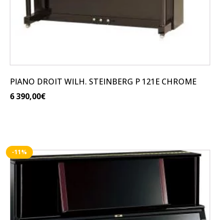
PIANO DROIT WILH. STEINBERG P 121E CHROME
6 390,00
€
-11%
Ce
produit
a
plusieurs
variations.
Les