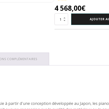
4 568,00
€
quantité
AJOUTER A
de
Piano
droit
Yamaha
B10
ONS COMPLÉMENTAIRES
e à partir d'une conception développée au Japon, les pianos 