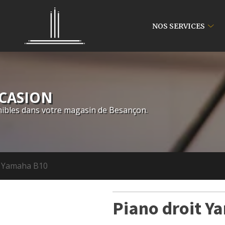
NOS SERVICES
CCASION
ibles dans votre magasin de Besançon.
t Yamaha B10
Piano droit Y