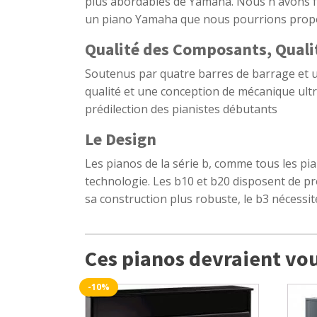
plus abordables de Yamaha. Nous n'avons fai
un piano Yamaha que nous pourrions propos
Qualité des Composants, Quali
Soutenus par quatre barres de barrage et un
qualité et une conception de mécanique ultra
prédilection des pianistes débutants
Le Design
Les pianos de la série b, comme tous les pi
technologie. Les b10 et b20 disposent de pro
sa construction plus robuste, le b3 nécessit
Ces pianos devraient vou
-10%
Ce
produit