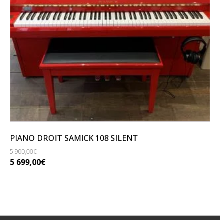
PIANO DROIT SAMICK 108 SILENT
5 900,00
€
Le
Le
5 699,00
€
prix
prix
initial
actuel
était :
est :
5
5