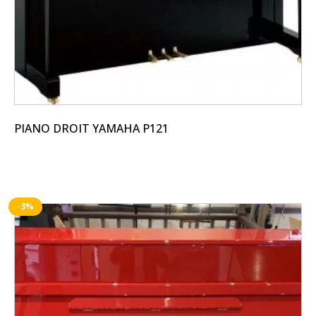
sur
la
page
du
produit
PIANO DROIT YAMAHA P121
-3%