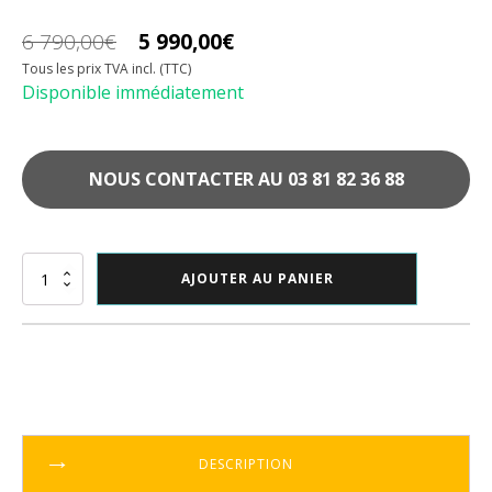
6 790,00
€
5 990,00
€
Le
Le
Tous les prix TVA incl. (TTC)
prix
prix
Disponible immédiatement
initial
actuel
était :
est :
NOUS CONTACTER AU 03 81 82 36 88
6
5
790,00€.
990,00€.
quantité
AJOUTER AU PANIER
de
Pleyel
130
DESCRIPTION