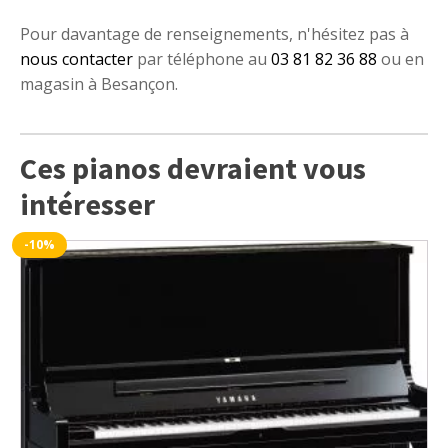
Pour davantage de renseignements, n'hésitez pas à
nous contacter
par téléphone au
03 81 82 36 88
ou en
magasin à Besançon.
Ces pianos devraient vous
intéresser
-10%
Ce
produit
a
plusieurs
variations.
Les
options
peuvent