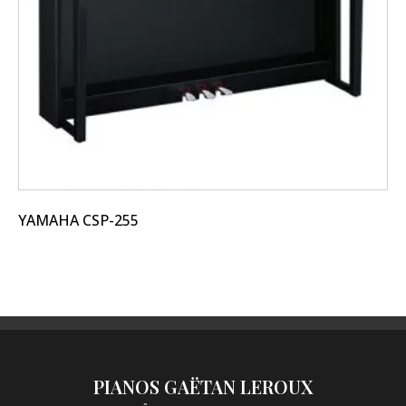
être
choisies
sur
la
page
du
produit
YAMAHA CSP-255
PIANOS GAËTAN LEROUX