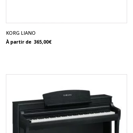
du
produit
KORG LIANO
À partir de
365,00
€
Ce
produit
a
plusieurs
variations.
Les
options
peuvent