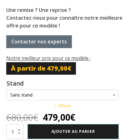
Une remise ? Une reprise ?
Contactez-nous pour connaître notre meilleure
offre pour ce modèle !
Contacter nos experts
Notre meilleur prix pour ce modèle :
À partir de
479,00
€
Stand
Effacer
Le
Le
680,00
€
479,00
€
prix
prix
quantité
AJOUTER AU PANIER
de