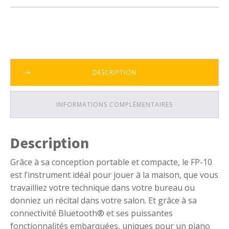
initial
actuel
Piano
portable
Roland
était :
est :
FP-
10
680,00€.
479,00€.
DESCRIPTION
INFORMATIONS COMPLÉMENTAIRES
Description
Grâce à sa conception portable et compacte, le FP-10
est l’instrument idéal pour jouer à la maison, que vous
travailliez votre technique dans votre bureau ou
donniez un récital dans votre salon. Et grâce à sa
connectivité Bluetooth® et ses puissantes
fonctionnalités embarquées, uniques pour un piano