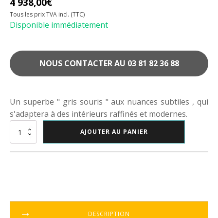
4 938,00
€
Tous les prix TVA incl. (TTC)
Disponible immédiatement
NOUS CONTACTER AU 03 81 82 36 88
Un superbe " gris souris " aux nuances subtiles , qui
s'adaptera à des intérieurs raffinés et modernes.
quantité
AJOUTER AU PANIER
de
Piano
droit
Samick
JS-
115D
DESCRIPTION