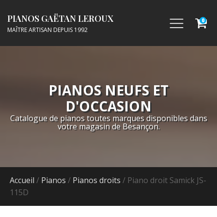
PIANOS GAËTAN LEROUX
0
MAÎTRE ARTISAN DEPUIS 1992
PIANOS NEUFS ET
D'OCCASION
Catalogue de pianos toutes marques disponibles dans
votre magasin de Besançon.
Accueil
/
Pianos
/
Pianos droits
/ Piano droit Samick JS-
115D