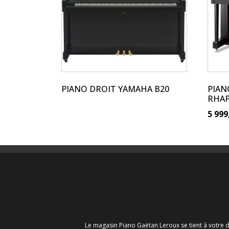
variations.
Les
options
peuvent
être
choisies
sur
PIANO DROIT YAMAHA B20
PIAN
la
RHA
page
5 999
du
produit
Le magasin Piano Gaëtan Leroux se tient à votre d