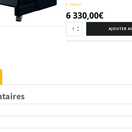
Effacer
6 330,00
€
quantité
AJOUTER A
de
Piano
droit
JOHANNES
SEILER
122
Traditio
taires