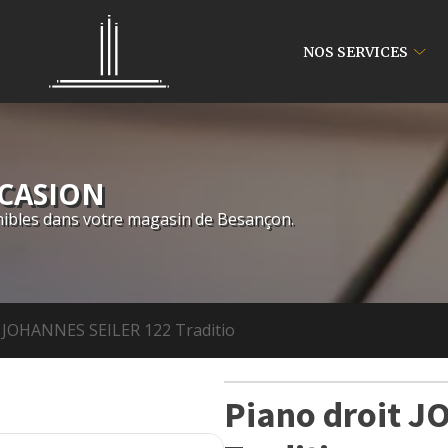
NOS SERVICES
CCASION
ibles dans votre magasin de Besançon.
t JOHANNES SEILER 122 Traditio
Piano droit 