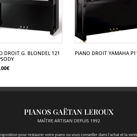
variations.
Les
options
peuvent
être
choisies
sur
O DROIT G. BLONDEL 121
PIANO DROIT YAMAHA P1
la
PSODY
page
,00
€
du
produit
PIANOS GAËTAN LEROUX
MAÎTRE ARTISAN DEPUIS 1992
isposition pour restaurer votre piano ou vous conseiller dans l'achat et la ve