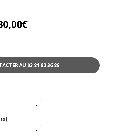
30,00
€
CTER AU 03 81 82 36 88
ux)