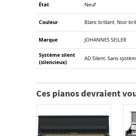
État
Neuf
Couleur
Blanc brillant
,
Noir bri
Marque
JOHANNES SEILER
Système silent
AD Silent
,
Sans système
(silencieux)
Ces pianos devraient vou
Ce
produit
a
plusieurs