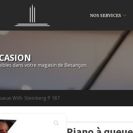
NOS SERVICES
CCASION
ibles dans votre magasin de Besançon.
queue Wilh. Steinberg P 187
Piano à queue