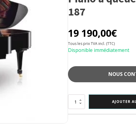
187
19 190,00
€
Tous les prix TVA incl. (TTC)
Disponible immédiatement
NOUS CONTA
quantité
AJOUTER A
de
Piano
à
queue
Wilh.
Steinberg