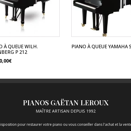
O À QUEUE WILH.
PIANO À QUEUE YAMAHA 
NBERG P 212
0,00
€
PIANOS GAËTAN LEROUX
MAÎTRE ARTISAN DEPUIS 1992
isposition pour restaurer votre piano ou vous conseiller dans l'achat et la ve