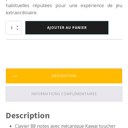
habituelles réputées pour une expérience de jeu
extraordinaire.
quantité
AJOUTER AU PANIER
de
NORD
-
NORD
GRAND
DESCRIPTION
INFORMATIONS COMPLÉMENTAIRES
Description
Clavier 88 notes avec mécanique Kawai toucher