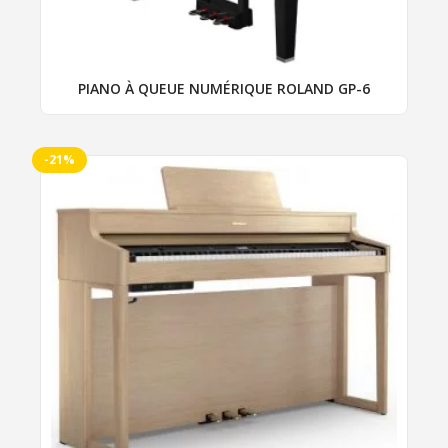
page
du
produit
PIANO À QUEUE NUMÉRIQUE ROLAND GP-6
-21%
Ce
produit
a
plusieurs
variations.
Les
options
peuvent
être
choisies
sur
la