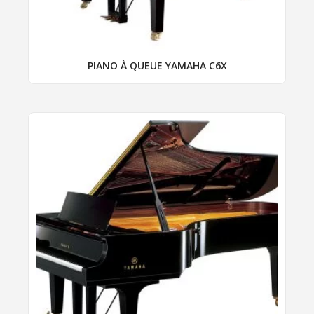
page
du
produit
PIANO À QUEUE YAMAHA C6X