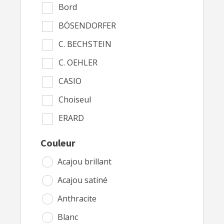
Bord
BÖSENDORFER
C. BECHSTEIN
C. OEHLER
CASIO
Choiseul
ERARD
FEURICH
Couleur
G. BLONDEL
Acajou brillant
GAVEAU
Acajou satiné
Gebr. Perzina
Anthracite
GEBR NIENDORF
Blanc