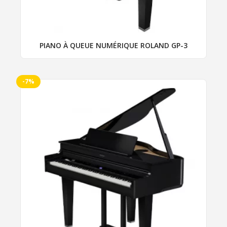
PIANO À QUEUE NUMÉRIQUE ROLAND GP-3
-7%
Ce
produit
a
plusieurs
variations.
Les
options
peuvent
être
choisies
sur
la