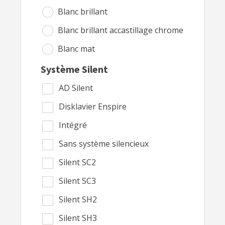
George Steck
Blanc brillant
GEYER
Blanc brillant accastillage chrome
GROTRIAN-STEINWEG
Blanc mat
HAESSLER
Bleu
Système Silent
HANSEN
Bleu brillant
AD Silent
HARTMANN
Bois
Disklavier Enspire
HEILMANN
Bois de rose
Intégré
Hellas
Bois vernis
Sans système silencieux
Hohner
Brun moka
Silent SC2
Hupfeld
Cerisier
Silent SC3
HYUNDAI
Chêne clair
Silent SH2
Hüni & Hubert Zürich
Chêne naturel satiné
Silent SH3