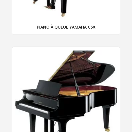
page
du
produit
PIANO À QUEUE YAMAHA C5X