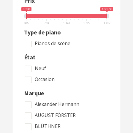
Prix
365€
1 917€
365
753
1 141
1 529
1 917
Type de piano
Pianos de scène
État
Neuf
Occasion
Marque
Alexander Hermann
AUGUST FÖRSTER
BLÜTHNER