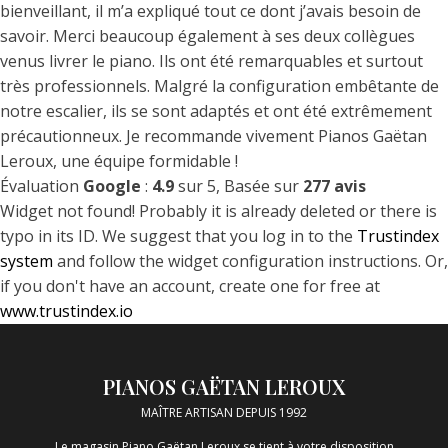
bienveillant, il m’a expliqué tout ce dont j’avais besoin de
savoir. Merci beaucoup également à ses deux collègues
venus livrer le piano. Ils ont été remarquables et surtout
très professionnels. Malgré la configuration embêtante de
notre escalier, ils se sont adaptés et ont été extrêmement
précautionneux. Je recommande vivement Pianos Gaëtan
Leroux, une équipe formidable !
Évaluation
Google
:
4.9
sur 5,
Basée sur
277 avis
Widget not found! Probably it is already deleted or there is
typo in its ID. We suggest that you log in to the
Trustindex
system
and follow the widget configuration instructions. Or,
if you don't have an account, create one for free at
www.trustindex.io
PIANOS GAËTAN LEROUX
MAÎTRE ARTISAN DEPUIS 1992
Le magasin Piano Gaëtan Leroux se tient à votre disposition