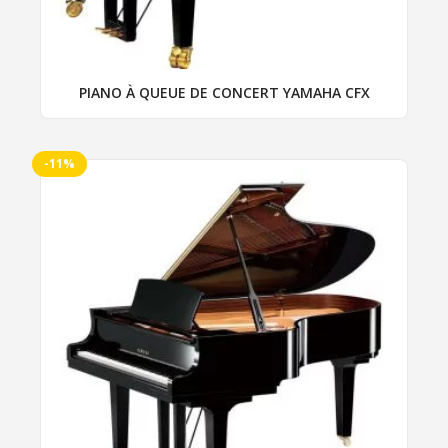
PIANO À QUEUE DE CONCERT YAMAHA CFX
-11%
Ce
produit
a
plusieurs
variations.
Les
options
peuvent
être
choisies
sur
la