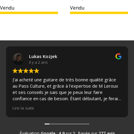
prix
prix
prix
prix
Vendu
Vendu
initial
actuel
initial
actuel
était :
est :
était :
est :
9
4
5
4
990,00€.
390,00€.
490,00€.
890,00€.
Lukas Kozjek
il y a 2 ans
J’ai acheté une guitare de très bonne qualité grâce
au Pass Culture, et grâce à l'expertise de M Leroux
et ses conseils je sais que je peux leur faire
confiance en cas de besoin. Étant débutant, je ferai
appel à leurs services pour l'entretien de ma guitare
Lire la suite
par la suite si nécessaire et je recommande à tous
les passionnés de guitare. J’ai même eu le droit à
une grosse réduction de leur part sur la housse de
protection, c’était adorable.
Évaluation
Google
:
4.9
sur 5,
Basée sur
277 avis