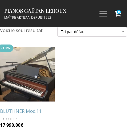
PIANOS GAËTAN LEROUX
0
MAÎTRE ARTISAN DEPUIS 1992
Voici le seul résultat
-10%
BLÜTHNER Mod.11
19 990,00
€
Le
Le
17 990,00
€