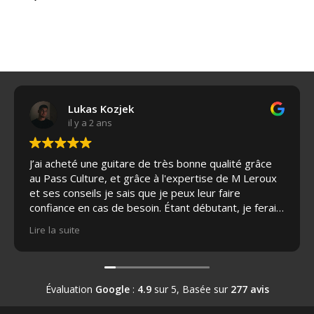
prix
prix
initial
actuel
était :
est :
19
17
990,00€.
990,00€.
Lukas Kozjek
il y a 2 ans
J’ai acheté une guitare de très bonne qualité grâce
au Pass Culture, et grâce à l'expertise de M Leroux
et ses conseils je sais que je peux leur faire
confiance en cas de besoin. Étant débutant, je ferai
appel à leurs services pour l'entretien de ma guitare
Lire la suite
par la suite si nécessaire et je recommande à tous
les passionnés de guitare. J’ai même eu le droit à
une grosse réduction de leur part sur la housse de
protection, c’était adorable.
Évaluation
Google
:
4.9
sur 5,
Basée sur
277 avis