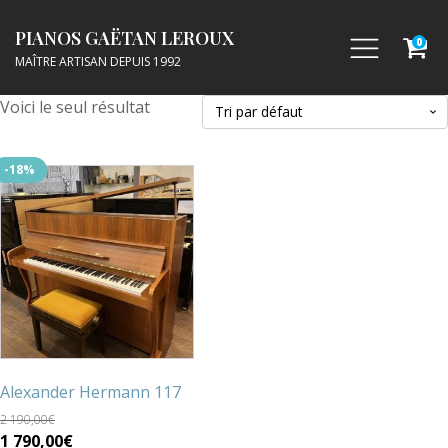
PIANOS GAËTAN LEROUX
0
MAÎTRE ARTISAN DEPUIS 1992
Voici le seul résultat
-18%
Alexander Hermann 117
2 190,00
€
Le
Le
1 790,00
€