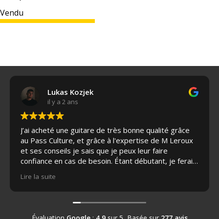
prix
prix
Vendu
initial
actuel
était :
est :
2
1
190,00€.
790,00€.
Lukas Kozjek
il y a 2 ans
J’ai acheté une guitare de très bonne qualité grâce
au Pass Culture, et grâce à l'expertise de M Leroux
et ses conseils je sais que je peux leur faire
confiance en cas de besoin. Étant débutant, je ferai
appel à leurs services pour l'entretien de ma guitare
Lire la suite
par la suite si nécessaire et je recommande à tous
les passionnés de guitare. J’ai même eu le droit à
une grosse réduction de leur part sur la housse de
protection, c’était adorable.
Évaluation
Google
:
4.9
sur 5,
Basée sur
277 avis