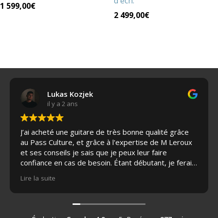
d'éch.
1 599,00
€
2 499,00
€
Lukas Kozjek
il y a 2 ans
J’ai acheté une guitare de très bonne qualité grâce
au Pass Culture, et grâce à l'expertise de M Leroux
et ses conseils je sais que je peux leur faire
confiance en cas de besoin. Étant débutant, je ferai
appel à leurs services pour l'entretien de ma guitare
Lire la suite
par la suite si nécessaire et je recommande à tous
les passionnés de guitare. J’ai même eu le droit à
une grosse réduction de leur part sur la housse de
protection, c’était adorable.