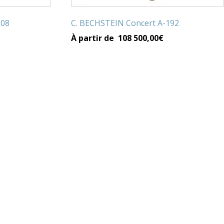
page
du
208
C. BECHSTEIN Concert A-192
produit
À partir de
108 500,00
€