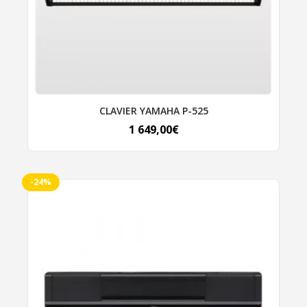
choisies
sur
la
page
du
produit
CLAVIER YAMAHA P-525
1 649,00
€
-24%
Ce
produit
a
plusieurs
variations.
Les
options
peuvent