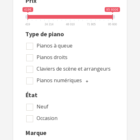
Prix
419€
95 600€
419
24 214
48 010
71 805
95 600
Type de piano
Pianos à queue
Pianos droits
Claviers de scène et arrangeurs
Pianos numériques
État
Neuf
Occasion
Marque