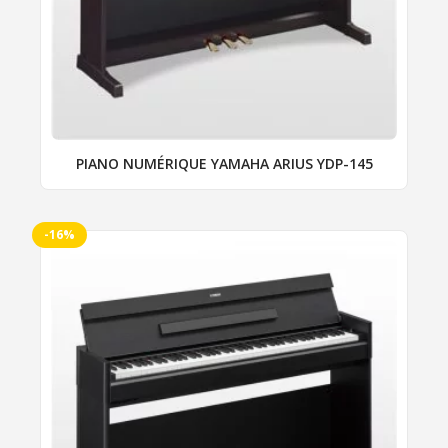
choisies
sur
la
page
du
produit
PIANO NUMÉRIQUE YAMAHA ARIUS YDP-145
-16%