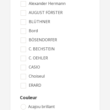
Alexander Hermann
AUGUST FÖRSTER
BLÜTHNER
Bord
BÖSENDORFER
C. BECHSTEIN
C. OEHLER
CASIO
Choiseul
ERARD
FEURICH
Couleur
G. BLONDEL
Acajou brillant