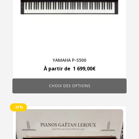
être
choisies
sur
la
page
du
produit
YAMAHA P-S500
À partir de
1 699,00
€
CHOIX DES OPTIONS
-31%