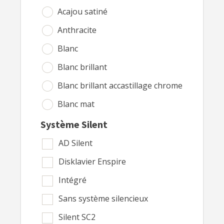
GAVEAU
Acajou satiné
Gebr. Perzina
Anthracite
GEBR NIENDORF
Blanc
George Steck
Blanc brillant
GEYER
Blanc brillant accastillage chrome
GROTRIAN-STEINWEG
Blanc mat
HAESSLER
Bleu
Système Silent
HANSEN
Bleu brillant
AD Silent
HARTMANN
Bois
Disklavier Enspire
HEILMANN
Bois de rose
Intégré
Hellas
Bois vernis
Sans système silencieux
Hohner
Brun moka
Silent SC2