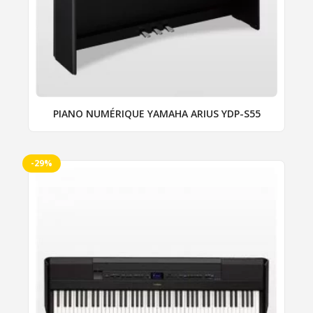
PIANO NUMÉRIQUE YAMAHA ARIUS YDP-S55
-29%
Ce
produit
a
plusieurs
variations.
Les
options
peuvent
être